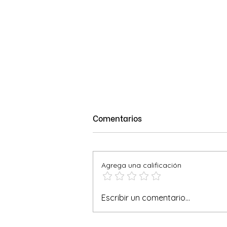
Comentarios
Agrega una calificación
Pie de Limón: ¡Un Clásico
Escribir un comentario...
Refrescante!