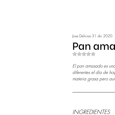
Jose Delicias
31 dic 2020
Pan am
Obtuvo NaN de 5 e
El pan amasado es una 
diferentes el día de h
materia grasa pero aun 
INGREDIENTES