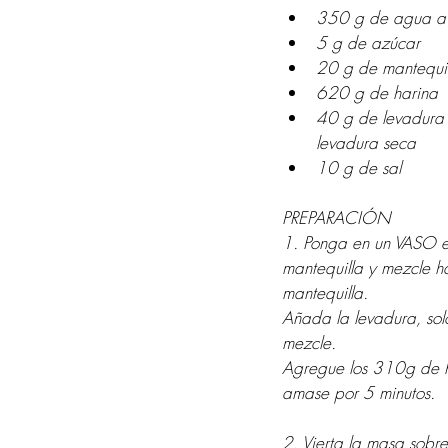
350 g de agua a
5 g de azúcar
20 g de mantequil
620 g de harina
40 g de levadura 
levadura seca
10 g de sal
PREPARACIÓN
1. Ponga en un VASO el
mantequilla y mezcle ha
mantequilla.
Añada la levadura, sol
mezcle.
Agregue los 310g de har
amase por 5 minutos.
2. Vierta la masa sobr