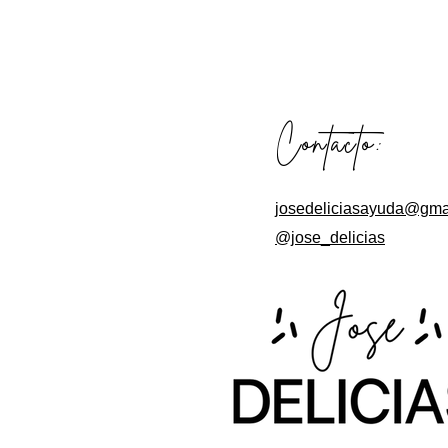
Contacto:
josedeliciasayuda@gma
@jose_delicias