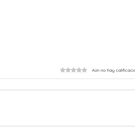
Obtuvo 0 de 5 estrellas.
Aún no hay calificaci
Alfajores de Maicena
Fren
Perf