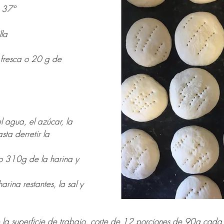
 37º
la
fresca o 20 g de 
 agua, el azúcar, la 
sta derretir la 
o 310g de la harina y 
ina restantes, la sal y 
e la superficie de trabajo, corte de 12 porciones de 90g cada