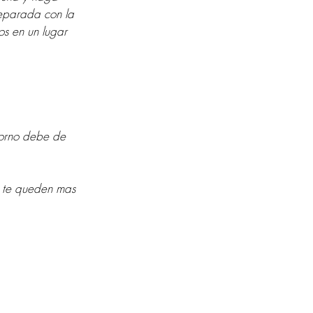
reparada con la 
s en un lugar 
horno debe de 
e te queden mas 