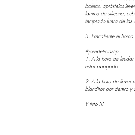
bollitos, aplástelos le
lámina de silicona, cu
templado fuera de las c
3. Precaliente el hor
#josedeliciastip
 :
1. A la hora de leudar
estar apagado.
2. A la hora de llevar
blanditos por dentro y c
Y listo !!!