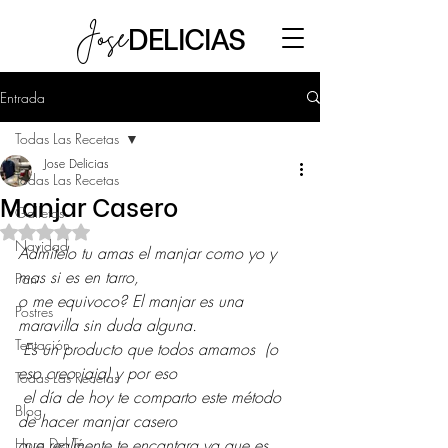
DELICIAS
Jose
Entrada
Todas Las Recetas
Jose Delicias
Todas Las Recetas
Manjar Casero
Galletas
Obtuvo NaN de 5 estrellas.
Navidad
Admítelo tu amas el manjar como yo y 
mas si es en tarro,
Pan
o me equivoco? El manjar es una 
Postres
maravilla sin duda alguna.
Tentación
 Es un producto que todos amamos  (o 
eso creo jaja) y por eso
Todas Las Recetas
 el día de hoy te comparto este método 
Blog
de hacer manjar casero 
Hora Del Té
que realmente te encantara ya que es 