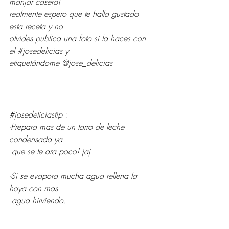
manjar casero! 
realmente espero que te halla gustado 
esta receta y no 
olvides publica una foto si la haces con 
el 
#josedelicias
 y 
etiquetándome @jose_delicias 
#josedeliciastip
 :
-Prepara mas de un tarro de leche 
condensada ya
 que se te ara poco! jaj
-Si se evapora mucha agua rellena la 
hoya con mas
 agua hirviendo.