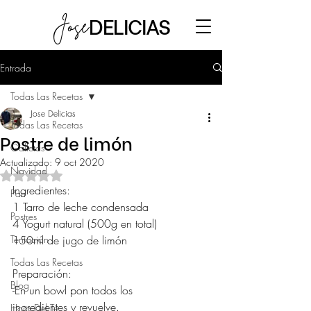
DELICIAS
Jose
Entrada
Todas Las Recetas
Jose Delicias
Todas Las Recetas
Postre de limón
Galletas
Actualizado:
9 oct 2020
Navidad
Obtuvo NaN de 5 estrellas.
Ingredientes:
Pan
1 Tarro de leche condensada 
Postres
4 Yogurt natural (500g en total)
Tentación
150ml de jugo de limón 
Todas Las Recetas
Preparación:
Blog
-En un bowl pon todos los 
ingredientes y revuelve.
Hora Del Té