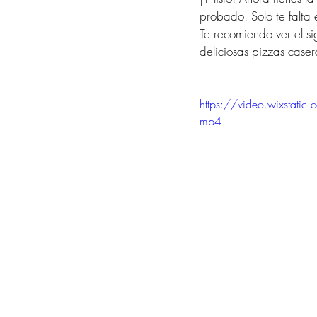
probado. Solo te falta e
Te recomiendo ver el si
deliciosas pizzas caser
https://video.wixst
mp4