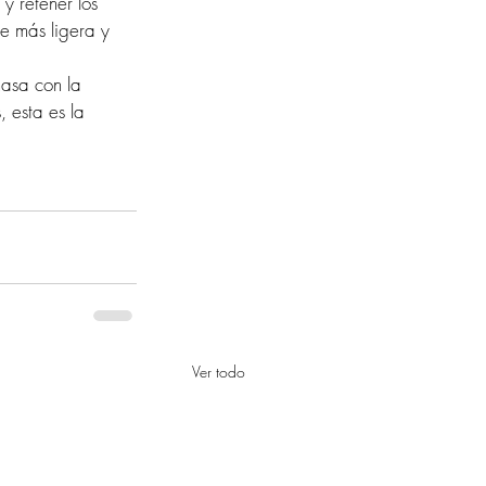
y retener los 
e más ligera y 
masa con la 
 esta es la 
Ver todo