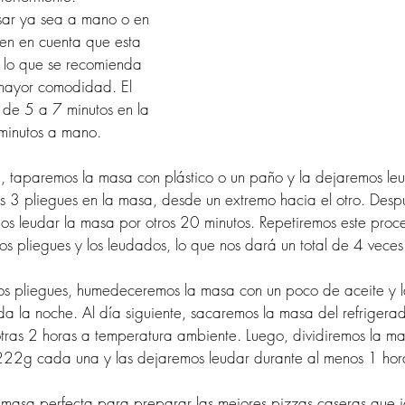
r ya sea a mano o en 
en en cuenta que esta 
 lo que se recomienda 
mayor comodidad. El 
de 5 a 7 minutos en la 
minutos a mano.
 taparemos la masa con plástico o un paño y la dejaremos le
s 3 pliegues en la masa, desde un extremo hacia el otro. Desp
os leudar la masa por otros 20 minutos. Repetiremos este proce
os pliegues y los leudados, lo que nos dará un total de 4 veces 
os pliegues, humedeceremos la masa con un poco de aceite y la
da la noche. Al día siguiente, sacaremos la masa del refrigerad
tras 2 horas a temperatura ambiente. Luego, dividiremos la ma
2g cada una y las dejaremos leudar durante al menos 1 hor
 la masa perfecta para preparar las mejores pizzas caseras que