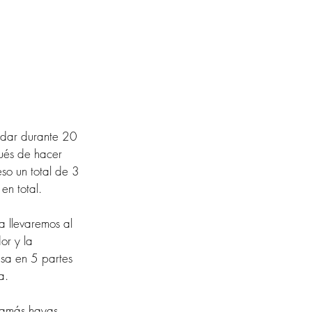
udar durante 20 
ués de hacer 
so un total de 3 
en total.
 llevaremos al 
or y la 
sa en 5 partes 
a.
 jamás hayas 