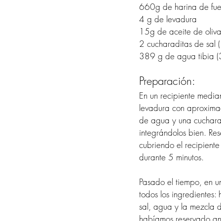
660g de harina de fu
4 g de levadura
15g de aceite de oliv
2 cucharaditas de sal 
389 g de agua tibia (
Preparación:
En un recipiente media
levadura con aproxim
de agua y una cuchara
integrándolos bien. Re
cubriendo el recipiente 
durante 5 minutos.
Pasado el tiempo, en 
todos los ingredientes: 
sal, agua y la mezcla 
habíamos reservado ant