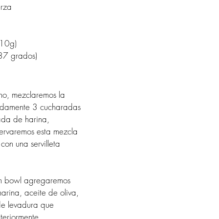
erza
a
(10g)
37 grados)
no, mezclaremos la 
adamente 3 cucharadas 
da de harina, 
servaremos esta mezcla 
con una servilleta 
un bowl agregaremos 
harina, aceite de oliva, 
de levadura que 
eriormente. 