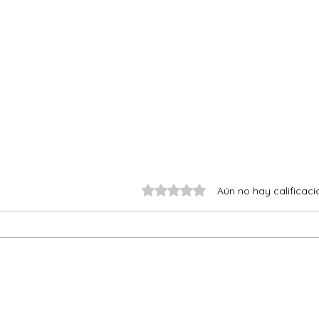
Obtuvo 0 de 5 estrellas.
Aún no hay calificaci
Alfajores de Maicena
Fren