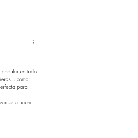
r popular en todo 
eras... como: 
perfecta para 
 vamos a hacer 