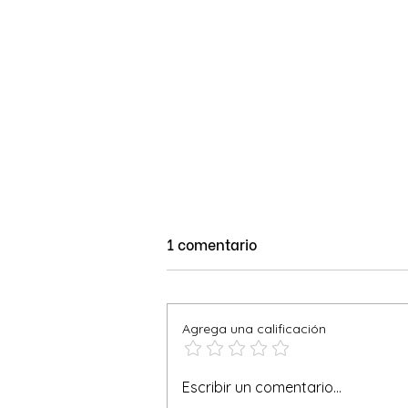
1 comentario
Agrega una calificación
Pie de Limón: ¡Un Clásico
Escribir un comentario...