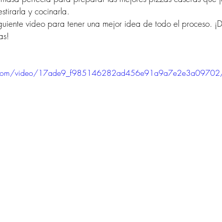
stirarla y cocinarla.
guiente video para tener una mejor idea de todo el proceso. ¡Di
as!
atic.com/video/17ade9_f985146282ad456e91a9a7e2e3a09702