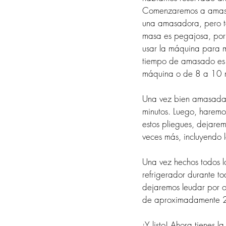
Comenzaremos a amasa
una amasadora, pero t
masa es pegajosa, por
usar la máquina para 
tiempo de amasado es 
máquina o de 8 a 10 
Una vez bien amasada,
minutos. Luego, haremo
estos pliegues, dejarem
veces más, incluyendo l
Una vez hechos todos l
refrigerador durante to
dejaremos leudar por o
de aproximadamente 22
¡Y listo! Ahora tienes